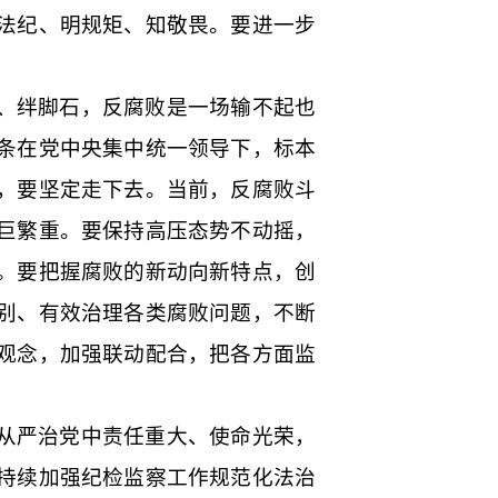
法纪、明规矩、知敬畏。要进一步
、绊脚石，反腐败是一场输不起也
条在党中央集中统一领导下，标本
，要坚定走下去。当前，反腐败斗
巨繁重。要保持高压态势不动摇，
。要把握腐败的新动向新特点，创
别、有效治理各类腐败问题，不断
观念，加强联动配合，把各方面监
从严治党中责任重大、使命光荣，
持续加强纪检监察工作规范化法治