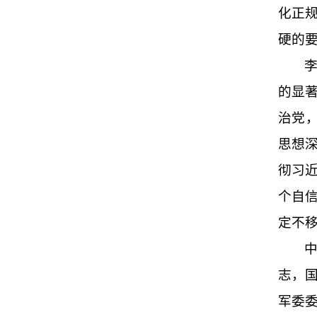
化正
硬的
的显
治党
思想
彻习近
个自信
定不
志，
军委