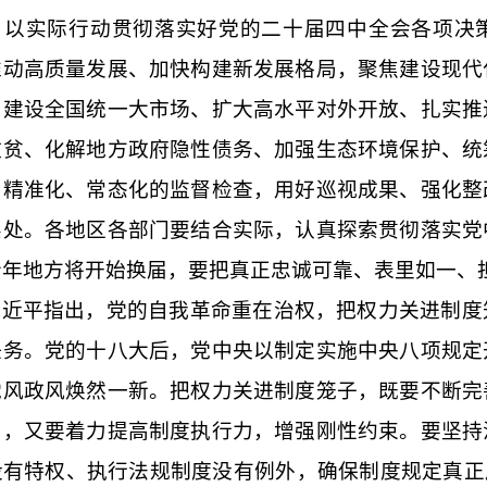
，以实际行动贯彻落实好党的二十届四中全会各项决
推动高质量发展、加快构建新发展格局，聚焦建设现代
、建设全国统一大市场、扩大高水平对外开放、扎实推
致贫、化解地方政府隐性债务、加强生态环境保护、统
、精准化、常态化的监督检查，用好巡视成果、强化整
实处。各地区各部门要结合实际，认真探索贯彻落实党
今年地方将开始换届，要把真正忠诚可靠、表里如一、
习近平指出，党的自我革命重在治权，把权力关进制度
任务。党的十八大后，党中央以制定实施中央八项规定
党风政风焕然一新。把权力关进制度笼子，既要不断完
用，又要着力提高制度执行力，增强刚性约束。要坚持
没有特权、执行法规制度没有例外，确保制度规定真正