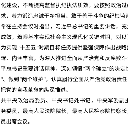
规化建设，不断提高监督执纪执法质效。要按照政治过
要求，着力锻造忠诚干净担当、敢于善于斗争的纪检监
李希在主持会议时指出，习近平总书记的重要讲话，充
著成效，着眼基本实现社会主义现代化关键时期，对以
，为实现“十五五”时期目标任务提供坚强保障作出战
深邃、内涵丰富，为深入推进全面从严治党和反腐败斗
平总书记重要讲话精神，深刻领悟“两个确立”的决定性
”、做到“两个维护”，认真履行全面从严治党政治责
移把党的自我革命向纵深推进。
中共中央政治局委员、中央书记处书记，中央军委副
国务委员，最高人民法院院长，最高人民检察院检察长
委员出席会议。