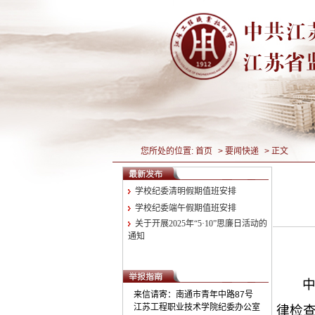
您所处的位置:
首页
>
要闻快递
> 正文
学校纪委清明假期值班安排
学校纪委端午假期值班安排
关于开展2025年“5·10”思廉日活动的
通知
来信请寄：南通市青年中路87号
江苏工程职业技术学院纪委办公室
律检