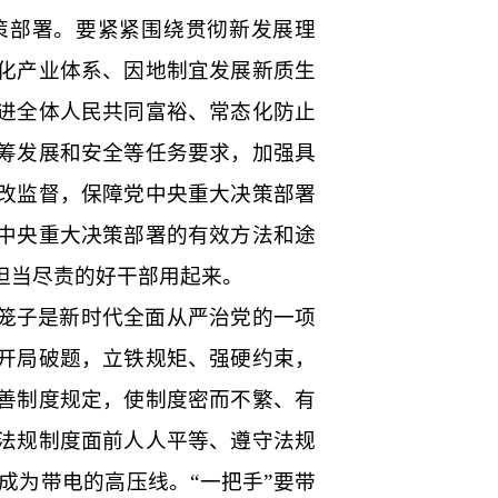
策部署。要紧紧围绕贯彻新发展理
化产业体系、因地制宜发展新质生
进全体人民共同富裕、常态化防止
筹发展和安全等任务要求，加强具
改监督，保障党中央重大决策部署
中央重大决策部署的有效方法和途
担当尽责的好干部用起来。
笼子是新时代全面从严治党的一项
开局破题，立铁规矩、强硬约束，
善制度规定，使制度密而不繁、有
法规制度面前人人平等、遵守法规
成为带电的高压线。“一把手”要带