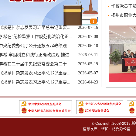
学校党员干部赴昆
扬州市职业
1
《求是》杂志发表习近平总书记重要文章
2026-07-16
希在"纪检监察工作规范化法治化正规化建设年"行动再集中抓两年工作推进会上强调 深入学习贯彻习近平党建思想 持续纵深推进"三化"建设年行动
2026-07-08
中央纪委办公厅公开通报五起政绩观偏差典型案件
2026-06-18
李希:牢固树立和践行正确政绩观 推进新征程纪检监察工作高质量发展
2026-06-11
希在二十届中央纪委常委会第二十二次集体学习时强调 深入学习贯彻习近平总书记关于社会工作的重要论述 以高质量监督执纪执法为社会工作高质量发展提供有力保障
2026-05-19
《求是》杂志发表习近平总书记重要文章《在省部级主要领导干部学习贯彻党的二十届四中全会精神专题研讨班上的讲话》
2026-05-07
《求是》杂志发表习近平总书记重要文章 《推动全民阅读，建设书香社会》
2026-04-23
© Copyright 2008
信息发布、维护：纪委办公室 